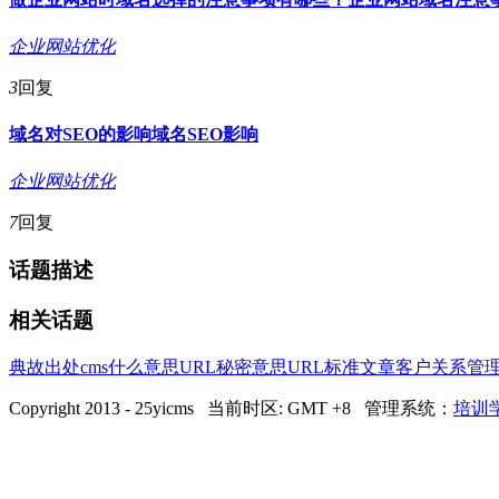
企业网站优化
3
回复
域名对SEO的影响
域名
SEO
影响
企业网站优化
7
回复
话题描述
相关话题
典故出处
cms
什么意思
URL
秘密
意思
URL标准
文章
客户关系管
Copyright 2013 - 25yicms 当前时区: GMT +8 管理系统：
培训