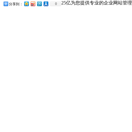
25亿为您提供专业的企业网站管理
0
分享到：