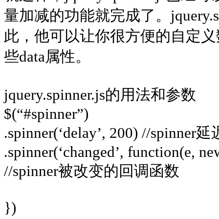
量加减的功能就完成了。jquery.sp
此，他可以让你很方便的自定义
些data属性。
jquery.spinner.js的用法和参数
$(“#spinner”)
.spinner(‘delay’, 200) //
.spinner(‘changed’, function(e, ne
//spinner被改变的回调函数
})