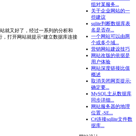
组对某服务...
关于企业网站的一
些建议
sqlite判断数据库表
名是否存...
网站就又好了，经过一系列的分析和
一个网站可以由两
行，打开网站就提示“建立数据库连接
个或多个域...
营销网站建设技巧
网站改版的依据是
用户体验
网站深度链接比值
概述
取消关闭网页提示:
确定要...
MySQL主从数据库
同步详细...
网站服务器的地理
位置 -SE...
C#连接sqllite文件数
据库...