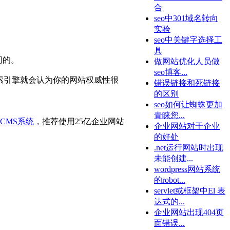
合
seo中301域名转向
实验
seo中关键字选择工
具
问的。
做网站优化人员做
seo博客...
搜索引擎就会认为你的网站权威性很
错误链接和死链接
的区别
seo如何让蜘蛛更加
青睐您...
CMS系统
，推荐使用25亿企业网站
企业网站对于企业
的好处
.net运行网站时出现
未能创建...
wordpress网站系统
的robot...
servlet或框架中El 表
达式的...
企业网站出现404页
面错误...