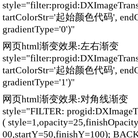
style="filter:progid:DXImageTran
tartColorStr='起始颜色代码', en
gradientType='0')"
网页html渐变效果:左右渐变
style="filter:progid:DXImageTran
tartColorStr='起始颜色代码', en
gradientType='1')"
网页html渐变效果:对角线渐变
style="FILTER: progid:DXImageT
( style=1,opacity=25,finishOpaci
00,startY=50,finishY=100);