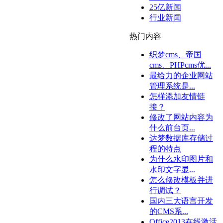
25亿新闻
行业新闻
热门内容
织梦cms、帝国
cms、PHPcms优...
最给力的企业网站
管理系统是...
怎样添加友情链
接？
修改了网站内容为
什么前台页...
达梦数据库存储过
程的特点
为什么水印图片和
水印文字显...
怎么修改模板并进
行调试？
国内三大语言开发
的CMS系...
Office2013在线激活