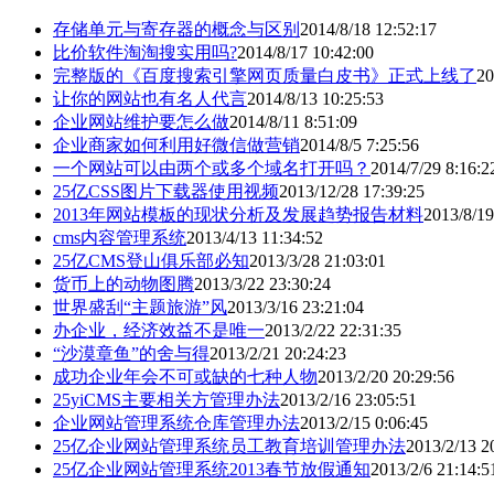
存储单元与寄存器的概念与区别
2014/8/18 12:52:17
比价软件淘淘搜实用吗?
2014/8/17 10:42:00
完整版的《百度搜索引擎网页质量白皮书》正式上线了
20
让你的网站也有名人代言
2014/8/13 10:25:53
企业网站维护要怎么做
2014/8/11 8:51:09
企业商家如何利用好微信做营销
2014/8/5 7:25:56
一个网站可以由两个或多个域名打开吗？
2014/7/29 8:16:2
25亿CSS图片下载器使用视频
2013/12/28 17:39:25
2013年网站模板的现状分析及发展趋势报告材料
2013/8/19
cms内容管理系统
2013/4/13 11:34:52
25亿CMS登山俱乐部必知
2013/3/28 21:03:01
货币上的动物图腾
2013/3/22 23:30:24
世界盛刮“主题旅游”风
2013/3/16 23:21:04
办企业，经济效益不是唯一
2013/2/22 22:31:35
“沙漠章鱼”的舍与得
2013/2/21 20:24:23
成功企业年会不可或缺的七种人物
2013/2/20 20:29:56
25yiCMS主要相关方管理办法
2013/2/16 23:05:51
企业网站管理系统仓库管理办法
2013/2/15 0:06:45
25亿企业网站管理系统员工教育培训管理办法
2013/2/13 2
25亿企业网站管理系统2013春节放假通知
2013/2/6 21:14:5